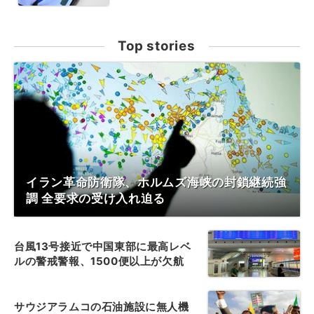
Top stories
イラン革命防衛隊、ホルムズ海峡の封鎖継続強
調 全要求の受け入れ迫る
台風13号接近で中国東部に最高レベ
ルの警戒警報、1500便以上が欠航
サウジアラムコの石油施設に無人機