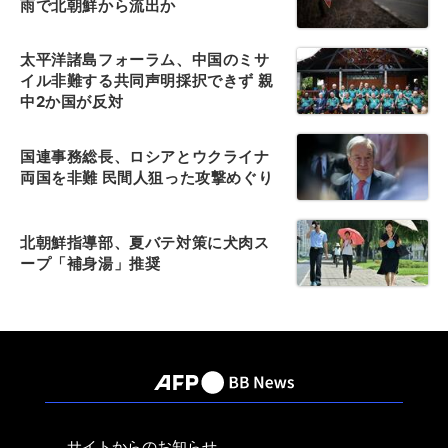
雨で北朝鮮から流出か
太平洋諸島フォーラム、中国のミサ
イル非難する共同声明採択できず 親
中2か国が反対
国連事務総長、ロシアとウクライナ
両国を非難 民間人狙った攻撃めぐり
北朝鮮指導部、夏バテ対策に犬肉ス
ープ「補身湯」推奨
サイトからのお知らせ