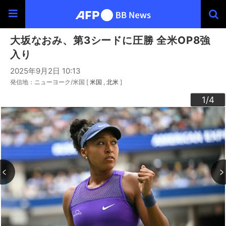
大坂なおみ、第3シードに圧勝 全米OP8強
入り
2025年9月2日 10:13
発信地：ニューヨーク/米国 [
米国
北米
]
3
4
2
1
/4
/4
/4
/4