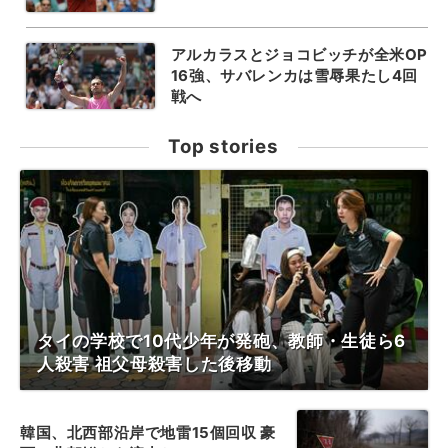
アルカラスとジョコビッチが全米OP
16強、サバレンカは雪辱果たし4回
戦へ
Top stories
タイの学校で10代少年が発砲、教師・生徒ら6
人殺害 祖父母殺害した後移動
韓国、北西部沿岸で地雷15個回収 豪