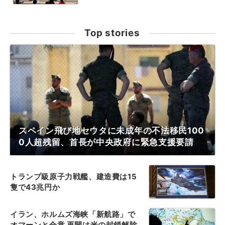
Top stories
スペイン飛び地セウタに未成年の不法移民100
0人超残留、首長が中央政府に緊急支援要請
トランプ級原子力戦艦、建造費は15
隻で43兆円か
イラン、ホルムズ海峡「新航路」で
オマーンと合意 再開は米の封鎖解除