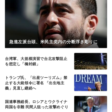
急進左派台頭、米民主党内の分断浮き彫りに
台湾軍、大規模演習で台北攻撃阻止
を想定し「橋封鎖」
トランプ氏、「出産ツーリズム」禁
止する大統領令に署名 「出生地主
義」見直し継続へ
国連事務総長、ロシアとウクライナ
両国を非難 民間人狙った攻撃めぐり