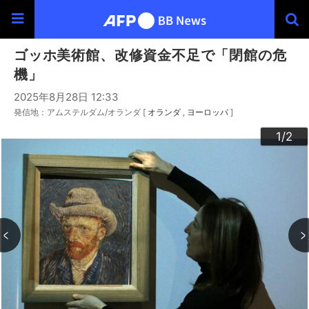
ゴッホ美術館、改修資金不足で「閉館の危
機」
2025年8月28日 12:33
発信地：アムステルダム/オランダ [
オランダ
ヨーロッパ
]
2
1
/2
/2