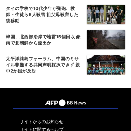
タイの学校で10代少年が発砲、教
師・生徒ら6人殺害 祖父母殺害した
後移動
韓国、北西部沿岸で地雷15個回収 豪
雨で北朝鮮から流出か
太平洋諸島フォーラム、中国のミサ
イル非難する共同声明採択できず 親
中2か国が反対
サイトからのお知らせ
サイトに関するヘルプ