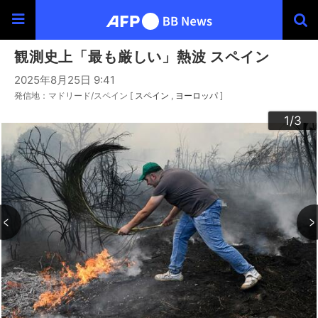
観測史上「最も厳しい」熱波 スペイン
2025年8月25日 9:41
発信地：マドリード/スペイン [
スペイン
ヨーロッパ
]
3
2
1
/3
/3
/3