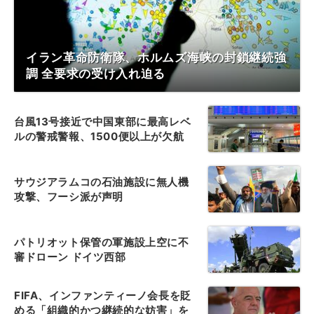
イラン革命防衛隊、ホルムズ海峡の封鎖継続強
調 全要求の受け入れ迫る
台風13号接近で中国東部に最高レベ
ルの警戒警報、1500便以上が欠航
サウジアラムコの石油施設に無人機
攻撃、フーシ派が声明
パトリオット保管の軍施設上空に不
審ドローン ドイツ西部
FIFA、インファンティーノ会長を貶
める「組織的かつ継続的な妨害」を