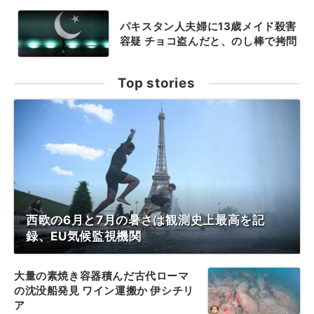
パキスタン人夫婦に13歳メイド殺害
容疑 チョコ盗んだと、のし棒で拷問
Top stories
西欧の6月と7月の暑さは観測史上最高を記
録、EU気候監視機関
大量の素焼き容器積んだ古代ローマ
の沈没船発見 ワイン運搬か 伊シチリ
ア