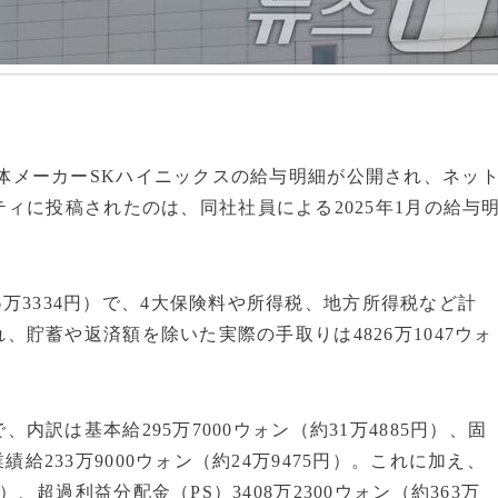
手半導体メーカーSKハイニックスの給与明細が公開され、ネッ
ィに投稿されたのは、同社社員による2025年1月の給与
6万3334円）で、4大保険料や所得税、地方所得税など計
除され、貯蓄や返済額を除いた実際の手取りは4826万1047ウォ
）で、内訳は基本給295万7000ウォン（約31万4885円）、固
業績給233万9000ウォン（約24万9475円）。これに加え、
円）、超過利益分配金（PS）3408万2300ウォン（約363万