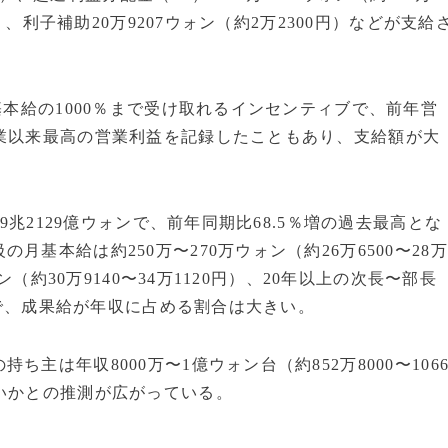
）、利子補助20万9207ウォン（約2万2300円）などが支給
基本給の1000％まで受け取れるインセンティブで、前年営
業以来最高の営業利益を記録したこともあり、支給額が大
9兆2129億ウォンで、前年同期比68.5％増の過去最高とな
基本給は約250万〜270万ウォン（約26万6500〜28万
ン（約30万9140〜34万1120円）、20年以上の次長〜部長
上）で、成果給が年収に占める割合は大きい。
主は年収8000万〜1億ウォン台（約852万8000〜106
いかとの推測が広がっている。