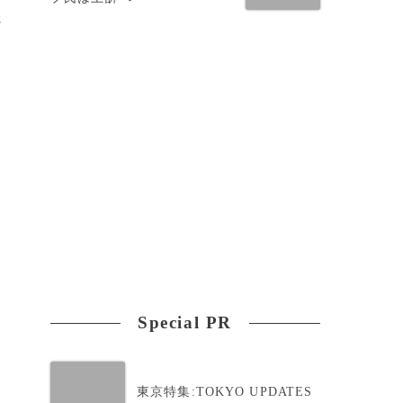
さ
Special PR
6
東京特集:TOKYO UPDATES