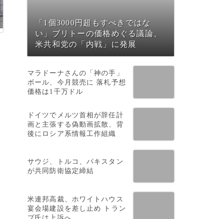
「1個3000円超もすべきではな
い」ブリトーの価格めぐる議論、
米共和党の「内戦」に発展
マラドーナさんの「神の手」
ト
ボール、今月競売に 落札予想
明
価格は1千万ドル
ドイツでメルツ首相が辞任計
画と主張する偽動画拡散、背
後にロシア系情報工作組織
サウジ、トルコ、パキスタン
が共同防衛協定締結
米連邦高裁、ホワイトハウス
宴会場建設を差し止め トラン
プ氏は上訴へ