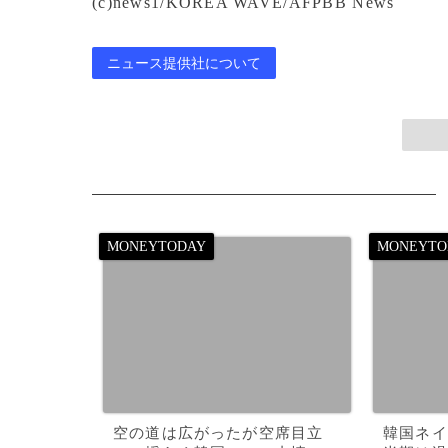
(c)news1/KOREA WAVE/AFPBB News
ニュース提供社について
空の道は広がったが空席目立
韓国ネイ