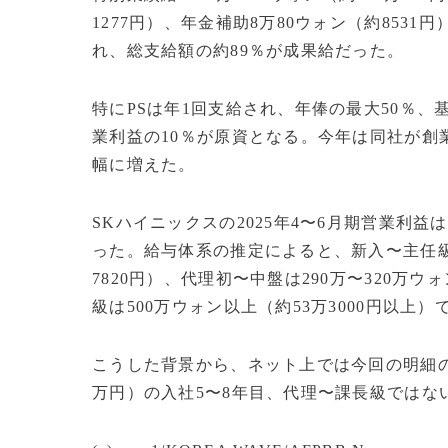
1277円）、年金補助8万80ウォン（約8531円
れ、総支給額の約89％が成果給だった。
特にPSは年1回支給され、年俸の最大50％、
業利益の10％が原資となる。今年は同社が創
幅に増えた。
SKハイニックスの2025年4〜6月期営業利益は
った。給与体系の推定によると、新入〜主任級の月
7820円）、代理初〜中盤は290万〜320万ウォ
級は500万ウォン以上（約53万3000円以
こうした背景から、ネット上では今回の明細の持ち
万円）の入社5〜8年目、代理〜課長級ではな