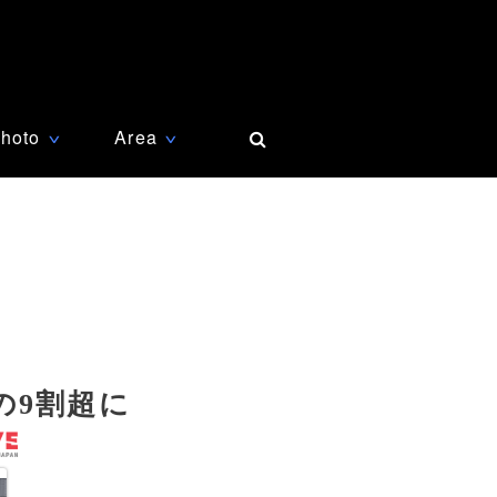
hoto
Area
∨
∨
の9割超に