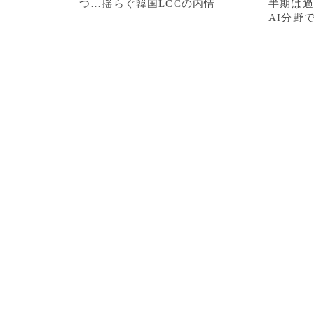
つ…揺らぐ韓国LCCの内情
半期は過
AI分野