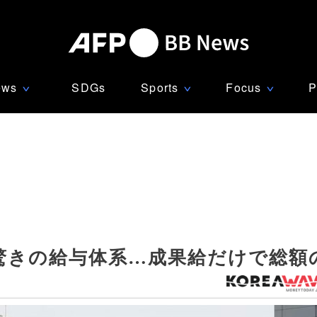
ews
SDGs
Sports
Focus
P
∨
∨
∨
驚きの給与体系…成果給だけで総額