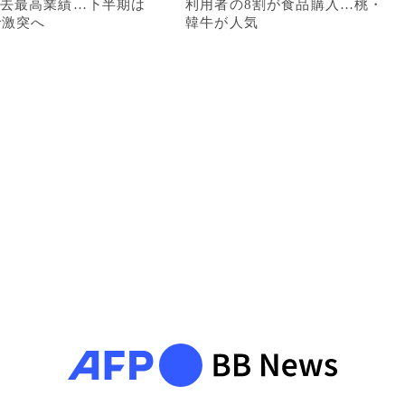
去最高業績…下半期は
利用者の8割が食品購入…桃・
で激突へ
韓牛が人気