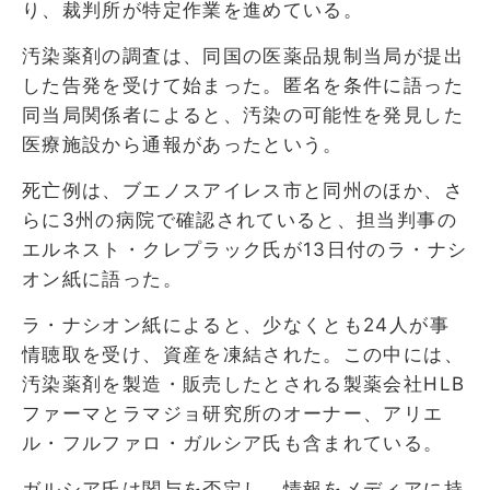
り、裁判所が特定作業を進めている。
汚染薬剤の調査は、同国の医薬品規制当局が提出
した告発を受けて始まった。匿名を条件に語った
同当局関係者によると、汚染の可能性を発見した
医療施設から通報があったという。
死亡例は、ブエノスアイレス市と同州のほか、さ
らに3州の病院で確認されていると、担当判事の
エルネスト・クレプラック氏が13日付のラ・ナシ
オン紙に語った。
ラ・ナシオン紙によると、少なくとも24人が事
情聴取を受け、資産を凍結された。この中には、
汚染薬剤を製造・販売したとされる製薬会社HLB
ファーマとラマジョ研究所のオーナー、アリエ
ル・フルファロ・ガルシア氏も含まれている。
ガルシア氏は関与を否定し、情報をメディアに持