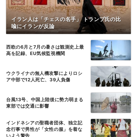
イラン人は「チェスの名手」 トランプ氏の比
喩にイランが反論
西欧の6月と7月の暑さは観測史上最
高を記録、EU気候監視機関
ウクライナの無人機攻撃によりロシ
ア中部で12人死亡、39人負傷
台風13号、中国上陸後に勢力弱まる
東部では交通に影響
インドネシアの聖職者団体、独立記
念行事で男性が「女性の服」を着な
いよう警告