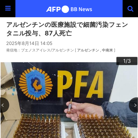
アルゼンチンの医療施設で細菌汚染フェン
タニル投与、87人死亡
2025年8月14日 14:05
発信地：ブエノスアイレス/アルゼンチン [
アルゼンチン
中南米
]
3
2
1
/3
/3
/3