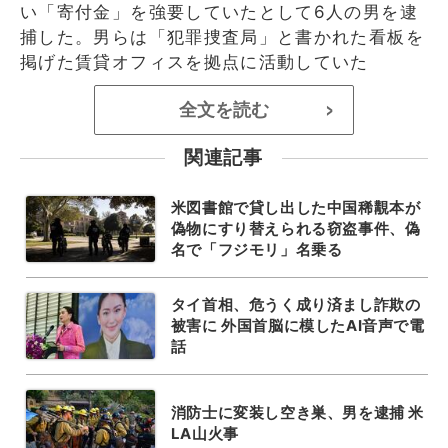
い「寄付金」を強要していたとして6人の男を逮
捕した。男らは「犯罪捜査局」と書かれた看板を
掲げた賃貸オフィスを拠点に活動していた
全文を読む
>
関連記事
米図書館で貸し出した中国稀覯本が
偽物にすり替えられる窃盗事件、偽
名で「フジモリ」名乗る
タイ首相、危うく成り済まし詐欺の
被害に 外国首脳に模したAI音声で電
話
消防士に変装し空き巣、男を逮捕 米
LA山火事