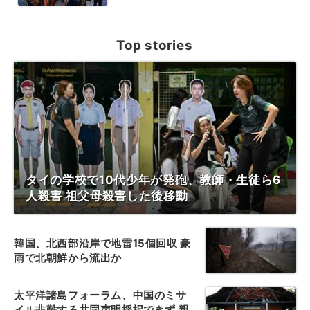
Top stories
タイの学校で10代少年が発砲、教師・生徒ら6
人殺害 祖父母殺害した後移動
韓国、北西部沿岸で地雷15個回収 豪
雨で北朝鮮から流出か
太平洋諸島フォーラム、中国のミサ
イル非難する共同声明採択できず 親