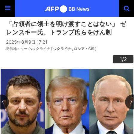
「占領者に領土を明け渡すことはない」 ゼ
レンスキー氏、トランプ氏らをけん制
2025年8月9日 17:21
発信地：キーウ/ウクライナ [
ウクライナ
ロシア・CIS
]
2
1
/2
/2