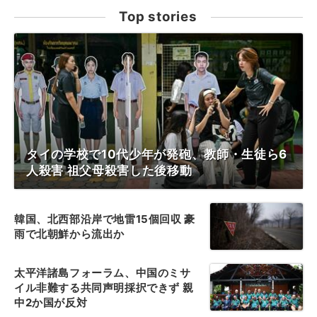
Top stories
タイの学校で10代少年が発砲、教師・生徒ら6
人殺害 祖父母殺害した後移動
韓国、北西部沿岸で地雷15個回収 豪
雨で北朝鮮から流出か
太平洋諸島フォーラム、中国のミサ
イル非難する共同声明採択できず 親
中2か国が反対