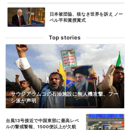
日本被団協、核なき世界を訴え ノー
ベル平和賞授賞式
Top stories
サウジアラムコの石油施設に無人機攻撃、フー
シ派が声明
台風13号接近で中国東部に最高レベ
ルの警戒警報、1500便以上が欠航