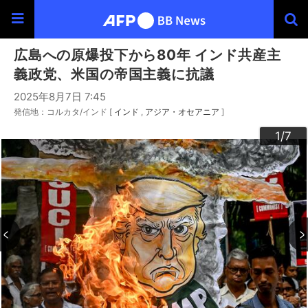
広島への原爆投下から80年 インド共産主
義政党、米国の帝国主義に抗議
2025年8月7日 7:45
発信地：コルカタ/インド [
インド
アジア・オセアニア
]
3
4
6
2
5
7
1
/7
/7
/7
/7
/7
/7
/7