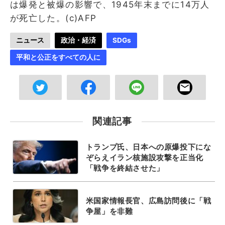
は爆発と被爆の影響で、1945年末までに14万人
が死亡した。(c)AFP
ニュース
政治・経済
SDGs
平和と公正をすべての人に
関連記事
トランプ氏、日本への原爆投下にな
ぞらえイラン核施設攻撃を正当化
「戦争を終結させた」
米国家情報長官、広島訪問後に「戦
争屋」を非難