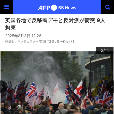
英国各地で反移民デモと反対派が衝突 9人
拘束
2025年8月3日 12:26
発信地：マンチェスター/英国 [
英国
ヨーロッパ
]
10
11
3
4
6
9
2
5
7
8
1
/11
/11
/11
/11
/11
/11
/11
/11
/11
/11
/11