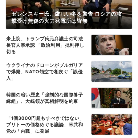
ゼレンスキー氏、厳しい冬を警告 ロシアの攻
撃受け無傷の火力発電所は皆無
米上院、トランプ氏元弁護士の司法
長官人事承認 「政治利用」批判押し
切る
ウクライナのドローンがブルガリア
で爆発、NATO領空で相次ぐ「誤侵
入」
韓国の暗い歴史「強制的な国際養子
縁組」、大統領が真相解明を約束
「1個3000円超もすべきではない」
ブリトーの価格めぐる議論、米共和
党の「内戦」に発展