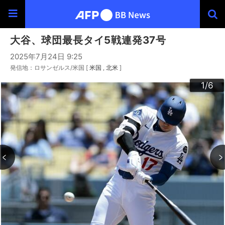
大谷、球団最長タイ5戦連発37号
2025年7月24日 9:25
発信地：ロサンゼルス/米国 [
米国
北米
]
3
4
6
2
5
1
/6
/6
/6
/6
/6
/6