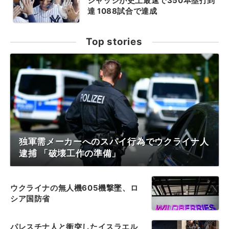
ジャッジが史上最速で350本塁打到
達 1088試合で達成
Top stories
独軍需メーカーへのスパイ行為でウクライナ人
逮捕 「破壊工作の準備」
ウクライナの無人機605機撃墜、ロ
シア国防省
パレスチナ人と衝突したイスラエル