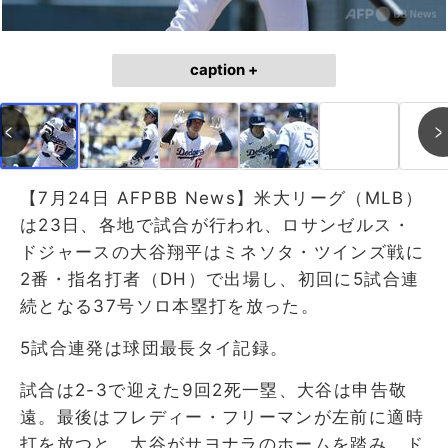
caption +
【7月24日 AFPBB News】米大リーグ（MLB）
は23日、各地で試合が行われ、ロサンゼルス・
ドジャースの大谷翔平はミネソタ・ツインズ戦に
2番・指名打者（DH）で出場し、初回に5試合連
続となる37号ソロ本塁打を放った。
5試合連発は球団最長タイ記録。
試合は2-3で迎えた9回2死一塁、大谷は申告敬
遠。最後はフレディー・フリーマンが左前に適時
打を放つと、大谷がサヨナラのホームを踏み、ド