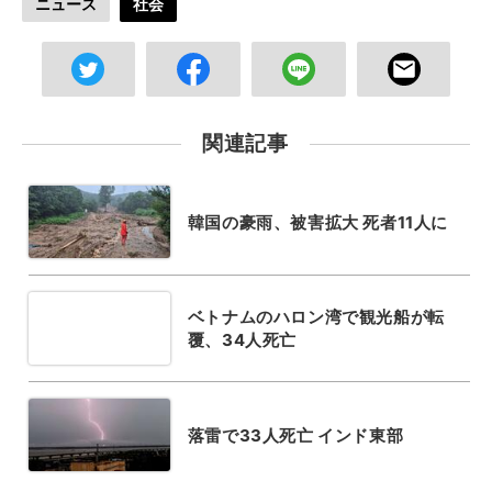
ニュース
社会
関連記事
韓国の豪雨、被害拡大 死者11人に
ベトナムのハロン湾で観光船が転
覆、34人死亡
落雷で33人死亡 インド東部