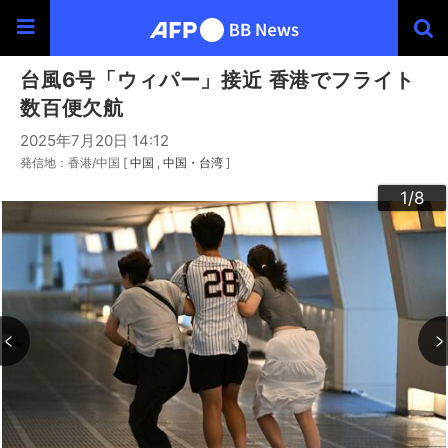
台風6号「ウィパー」接近 香港でフライト
数百便欠航
2025年7月20日 14:12
発信地：香港/中国 [
中国
中国・台湾
]
3
4
6
2
5
7
8
1
/8
/8
/8
/8
/8
/8
/8
/8