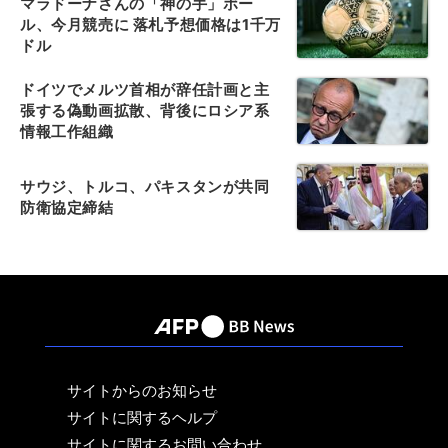
マラドーナさんの「神の手」ボー
ル、今月競売に 落札予想価格は1千万
ドル
ドイツでメルツ首相が辞任計画と主
張する偽動画拡散、背後にロシア系
情報工作組織
サウジ、トルコ、パキスタンが共同
防衛協定締結
サイトからのお知らせ
サイトに関するヘルプ
サイトに関するお問い合わせ