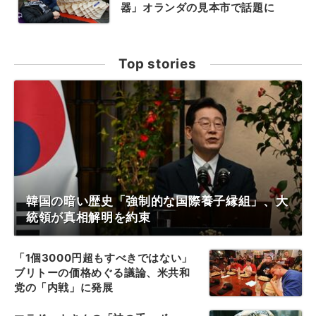
器」オランダの見本市で話題に
Top stories
韓国の暗い歴史「強制的な国際養子縁組」、大
統領が真相解明を約束
「1個3000円超もすべきではない」
ブリトーの価格めぐる議論、米共和
党の「内戦」に発展