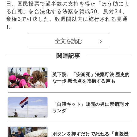
日、国民投票で過半数の支持を得た「ほう助によ
る自死」を合法化する法案を賛成50、反対34、
棄権3で可決した。数週間以内に施行される見通
し
全文を読む
>
関連記事
英下院、「安楽死」法案可決 歴史的
な一歩 懸念点を指摘する声も
「自殺キット」販売の男に禁錮刑 オ
ランダ
ボタンを押すだけで死ねる「自殺機