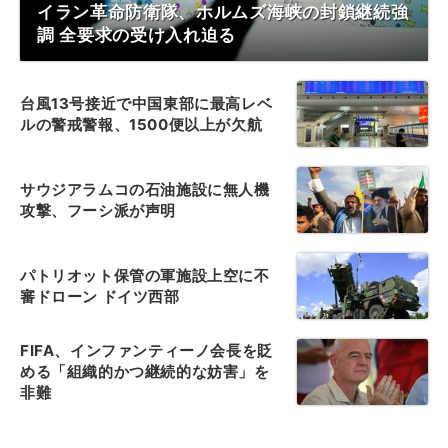
イラン革命防衛隊、ホルムズ海峡の封鎖継続強
調 全要求の受け入れ迫る
台風13号接近で中国東部に最高レベ
ルの警戒警報、1500便以上が欠航
サウジアラムコの石油施設に無人機
攻撃、フーシ派が声明
パトリオット保管の軍施設上空に不
審ドローン ドイツ西部
FIFA、インファンティーノ会長を貶
める「組織的かつ継続的な妨害」を
非難