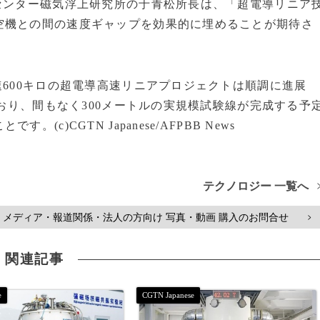
センター磁気浮上研究所の于青松所長は、「超電導リニア
空機との間の速度ギャップを効果的に埋めることが期待さ
速600キロの超電導高速リニアプロジェクトは順調に進展
ており、間もなく300メートルの実規模試験線が完成する予
)CGTN Japanese/AFPBB News
テクノロジー 一覧へ
メディア・報道関係・法人の方向け 写真・動画 購入のお問合せ
>
関連記事