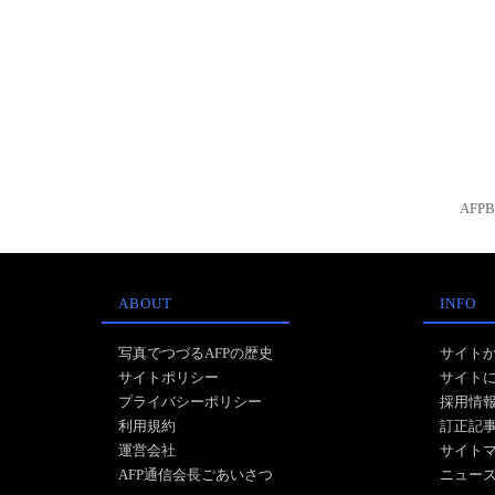
AFP
ABOUT
INFO
写真でつづるAFPの歴史
サイト
サイトポリシー
サイト
プライバシーポリシー
採用情
利用規約
訂正記
運営会社
サイト
AFP通信会長ごあいさつ
ニュー