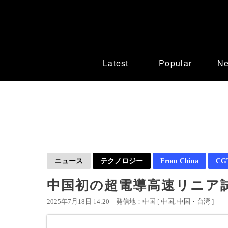
Latest
Popular
N
ニュース
テクノロジー
From China
CGT
中国初の超電導高速リニア
2025年7月18日 14:20
発信地：中国 [
中国
中国・台湾
]