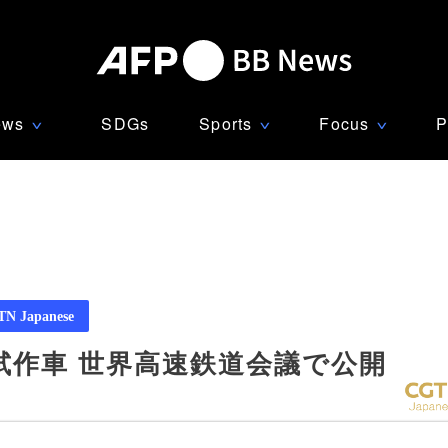
ews
SDGs
Sports
Focus
P
∨
∨
∨
N Japanese
試作車 世界高速鉄道会議で公開