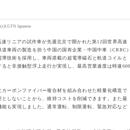
TN Japanese
の超電導高速リニアの試作車が先週北京で開かれた第12回世界高速
道車両の製造を担う中国の国有企業・中国中車（CRRC
電導技術を採用し、車両搭載の超電導磁石と軌道コイルと
ると非接触型浮上走行が実現し、最高営業速度は時速60
にカーボンファイバー複合材を組み合わせた軽量化構造で
要としないことから、維持コストを削減できます。また最
機能も実現しました。通常運転、制限運転、緊急対応など