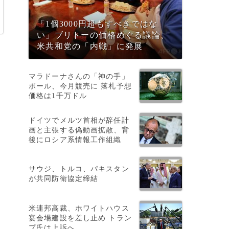
「1個3000円超もすべきではな
い」ブリトーの価格めぐる議論、
米共和党の「内戦」に発展
マラドーナさんの「神の手」
ボール、今月競売に 落札予想
）
価格は1千万ドル
0
ドイツでメルツ首相が辞任計
画と主張する偽動画拡散、背
後にロシア系情報工作組織
サウジ、トルコ、パキスタン
が共同防衛協定締結
米連邦高裁、ホワイトハウス
宴会場建設を差し止め トラン
プ氏は上訴へ