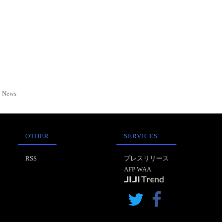
News
OTHER
SERVICES
RSS
プレスリリース
AFP WAA