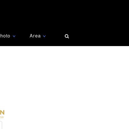
hoto
Area
∨
∨