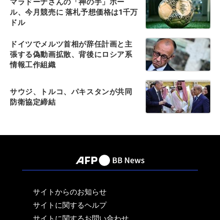
マラドーナさんの「神の手」ボー
ル、今月競売に 落札予想価格は1千万
ドル
ドイツでメルツ首相が辞任計画と主
張する偽動画拡散、背後にロシア系
情報工作組織
サウジ、トルコ、パキスタンが共同
防衛協定締結
サイトからのお知らせ
サイトに関するヘルプ
サイトに関するお問い合わせ