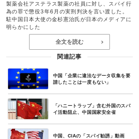
製薬会社アステラス製薬の社員に対し、スパイ行
為の罪で懲役3年6月の実刑判決を言い渡した。
駐中国日本大使の金杉憲治氏が日本のメディアに
明らかにした
全文を読む
>
関連記事
中国「企業に違法なデータ収集を要
請したことは一度もない」
「ハニートラップ」含む外国のスパ
イ活動阻止、中国国家安全省
中国、CIAの「スパイ勧誘」動画