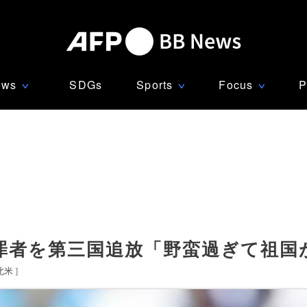
ews
SDGs
Sports
Focus
P
∨
∨
∨
罪者を第三国追放「野蛮過ぎて祖国
北米
]