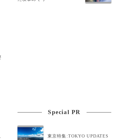
罪
、
警
ン
ー
Special PR
東京特集:TOKYO UPDATES
>