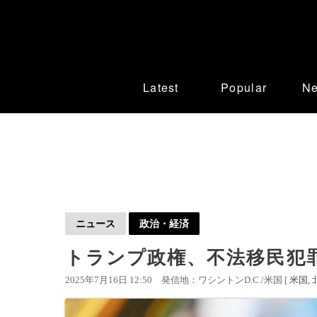
Latest
Popular
N
ニュース
政治・経済
トランプ政権、不法移民犯
2025年7月16日 12:50
発信地：ワシントンD.C./米国 [
米国