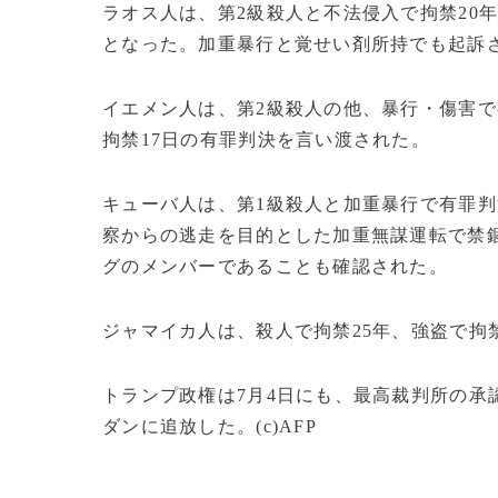
ラオス人は、第2級殺人と不法侵入で拘禁20
となった。加重暴行と覚せい剤所持でも起訴
イエメン人は、第2級殺人の他、暴行・傷害
拘禁17日の有罪判決を言い渡された。
キューバ人は、第1級殺人と加重暴行で有罪判
察からの逃走を目的とした加重無謀運転で禁
グのメンバーであることも確認された。
ジャマイカ人は、殺人で拘禁25年、強盗で拘
トランプ政権は7月4日にも、最高裁判所の承
ダンに追放した。(c)AFP