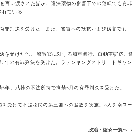
年を言い渡されたほか、違法薬物の影響下での運転でも有
されている。
で有罪判決を受けた。また、警官への抵抗および妨害でも
決を受けた他、 警察官に対する加重暴行、自動車窃盗、
錮3年の有罪判決を受けた。ラテンキングストリートギャ
禁6年、武器の不法所持で拘禁6月の有罪判決を受けた。
認を受けて不法移民の第三国への追放を実施。8人を南ス
政治・経済 一覧へ