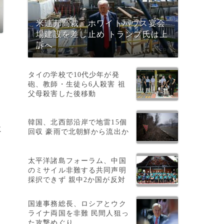
米連邦高裁、ホワイトハウス宴会
場建設を差し止め トランプ氏は上
訴へ
タイの学校で10代少年が発
砲、教師・生徒ら6人殺害 祖
表
父母殺害した後移動
韓国、北西部沿岸で地雷15個
に
回収 豪雨で北朝鮮から流出か
太平洋諸島フォーラム、中国
のミサイル非難する共同声明
採択できず 親中2か国が反対
国連事務総長、ロシアとウク
ライナ両国を非難 民間人狙っ
た攻撃めぐり