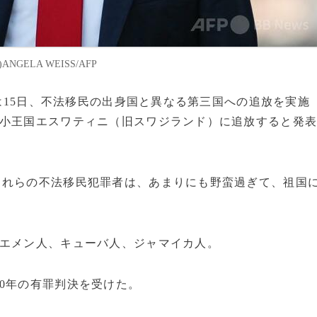
GELA WEISS/AFP
権は15日、不法移民の出身国と異なる第三国への追放を実施
の小王国エスワティニ（旧スワジランド）に追放すると発
これらの不法移民犯罪者は、あまりにも野蛮過ぎて、祖国
イエメン人、キューバ人、ジャマイカ人。
0年の有罪判決を受けた。