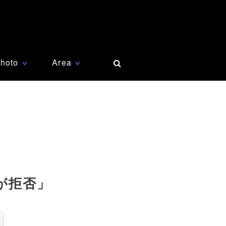
hoto
Area
∨
∨
が拒否」