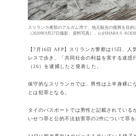
スリランカ東部のアルガム湾で、地元観光の復興を目的
（2020年9月27日撮影、資料写真）。(c)ISHARA S. KODI
【7月16日 AFP】スリランカ警察は15日
レスで歩き、「共同社会の利益を害する迷惑
（26）を逮捕したと発表した。
保守的なスリランカでは、男性は上半身裸に
とは犯罪となる。
タイのパスポートでは男性と記載されているが
いせつ罪と公的不法妨害罪の2件について罪