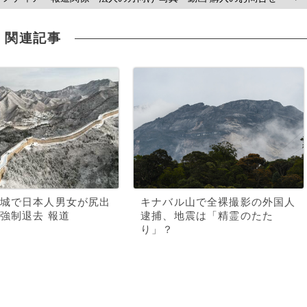
関連記事
城で日本人男女が尻出
キナバル山で全裸撮影の外国人
強制退去 報道
逮捕、地震は「精霊のたた
り」？