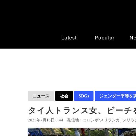
Latest
Popular
N
ニュース
社会
SDGs
ジェンダー平等を
タイ人トランス女、ビーチ
2025年7月16日 8:44
発信地：コロンボ/スリランカ [
スリラ