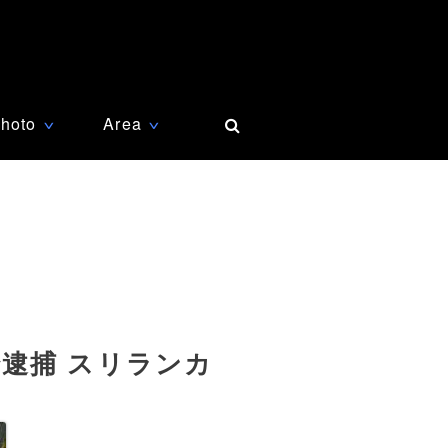
hoto
Area
∨
∨
逮捕 スリランカ