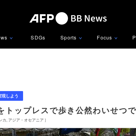
ews
SDGs
Sports
Focus
P
∨
∨
∨
実現しよう
をトップレスで歩き公然わいせつで
ンカ
アジア・オセアニア
]