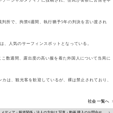
がソーシャルメディアに投稿され、住民が警察に苦情を申
裁判所で、拘禁6週間、執行猶予5年の判決を言い渡され
湾は、人気のサーフィンスポットとなっている。
ここ数週間、露出度の高い服を着た外国人について当局に
ランカは、観光客を歓迎しているが、裸は禁止されており、
社会 一覧へ
メディア・報道関係・法人の方向け 写真・動画 購入のお問合せ
>