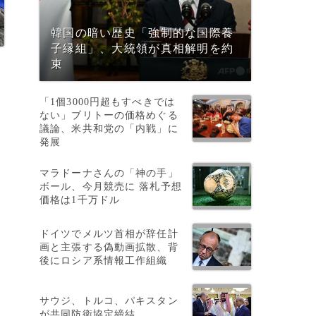
韓国の暗い歴史「強制的な国際養
子縁組」、大統領が真相解明を約
束
「1個3000円超もすべきでは
ない」ブリトーの価格めぐる
議論、米共和党の「内戦」に
発展
マラドーナさんの「神の手」
ボール、今月競売に 落札予想
価格は1千万ドル
ドイツでメルツ首相が辞任計
画と主張する偽動画拡散、背
後にロシア系情報工作組織
サウジ、トルコ、パキスタン
が共同防衛協定締結