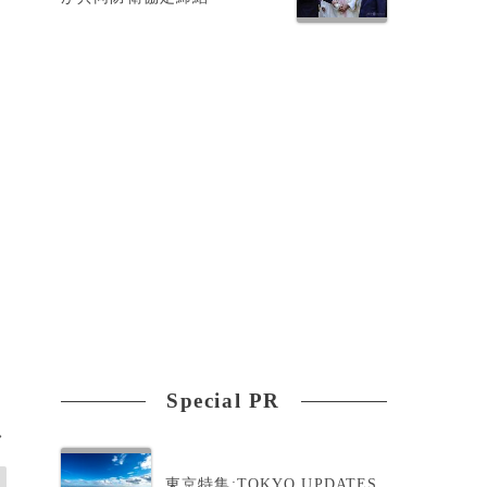
Special PR
>
東京特集:TOKYO UPDATES