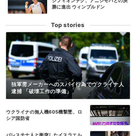
シフィオンテク、アニシモバとの決
勝に進出 ウィンブルドン
Top stories
独軍需メーカーへのスパイ行為でウクライナ人
逮捕 「破壊工作の準備」
ウクライナの無人機605機撃墜、ロ
シア国防省
パレスチナ人と衝突したイスラエル