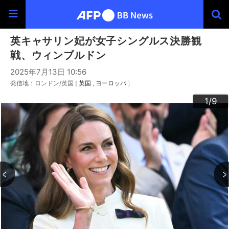
英キャサリン妃が女子シングルス決勝観
戦、ウィンブルドン
2025年7月13日 10:56
発信地：ロンドン/英国 [
英国
ヨーロッパ
]
3
4
6
9
2
5
7
8
1
/9
/9
/9
/9
/9
/9
/9
/9
/9