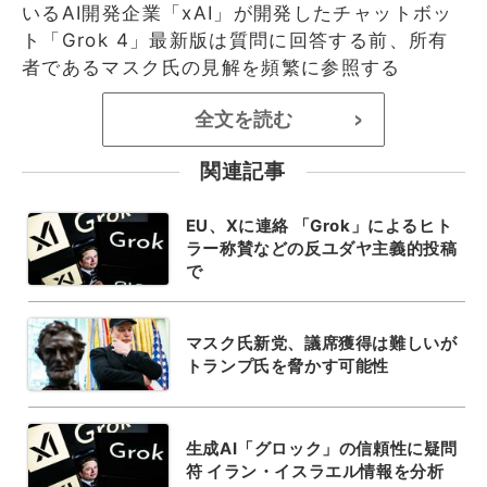
いるAI開発企業「xAI」が開発したチャットボッ
ト「Grok 4」最新版は質問に回答する前、所有
者であるマスク氏の見解を頻繁に参照する
全文を読む
>
関連記事
EU、Xに連絡 「Grok」によるヒト
ラー称賛などの反ユダヤ主義的投稿
で
マスク氏新党、議席獲得は難しいが
トランプ氏を脅かす可能性
生成AI「グロック」の信頼性に疑問
符 イラン・イスラエル情報を分析