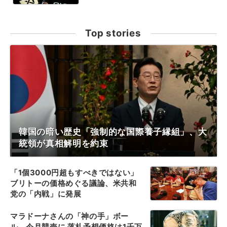
Top stories
韓国の暗い歴史「強制的な国際養子縁組」、大
統領が真相解明を約束
「1個3000円超もすべきではない」
ブリトーの価格めぐる議論、米共和
党の「内戦」に発展
マラドーナさんの「神の手」ボー
ル、今月競売に 落札予想価格は1千万