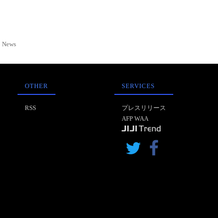
News
OTHER
SERVICES
RSS
プレスリリース
AFP WAA