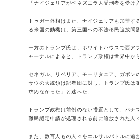
「ナイジェリアがベネズエラ人受刑者を受け
トゥガー外相はまた、ナイジェリアも加盟する
る米国の動機は、第三国への不法移民追放問
一方のトランプ氏は、ホワイトハウスで西ア
ャーナルによると、トランプ政権は世界中か
セネガル、リベリア、モーリタニア、ガボン
サウの大統領は記者団に対し、トランプ氏は
求めなかった」と述べた。
トランプ政権は前例のない措置として、パナ
難民認定申請が処理される前に追放された人
また、数百人もの人々をエルサルバドルに追放