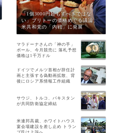
「1個3000円超もすべきではな
い」ブリトーの価格めぐる議論、
米共和党の「内戦」に発展
マラドーナさんの「神の手」
ボール、今月競売に 落札予想
価格は1千万ドル
ドイツでメルツ首相が辞任計
画と主張する偽動画拡散、背
後にロシア系情報工作組織
サウジ、トルコ、パキスタン
が共同防衛協定締結
米連邦高裁、ホワイトハウス
宴会場建設を差し止め トラン
プ氏は上訴へ