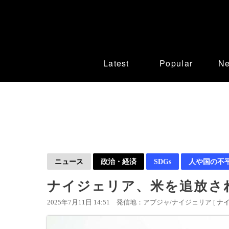
Latest
Popular
N
ニュース
政治・経済
SDGs
人や国の不
ナイジェリア、米を追放さ
2025年7月11日 14:51
発信地：アブジャ/ナイジェリア [
ナ