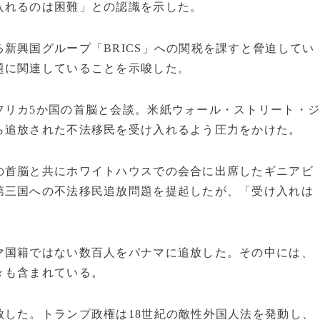
入れるのは困難」との認識を示した。
新興国グループ「BRICS」への関税を課すと脅迫してい
題に関連していることを示唆した。
フリカ5か国の首脳と会談。米紙ウォール・ストリート・
ら追放された不法移民を受け入れるよう圧力をかけた。
の首脳と共にホワイトハウスでの会合に出席したギニアビ
第三国への不法移民追放問題を提起したが、「受け入れは
マ国籍ではない数百人をパナマに追放した。その中には、
々も含まれている。
した。トランプ政権は18世紀の敵性外国人法を発動し、