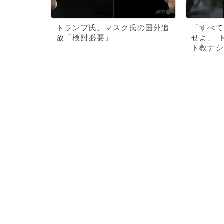
トランプ氏、マスク氏の国外追
「すべて
放「検討必要」
せよ」 
ト教ナシ