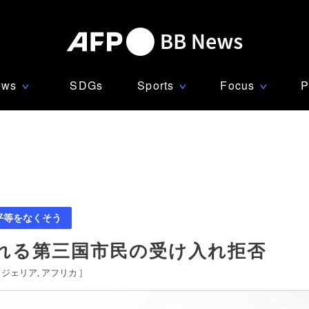
ews
SDGs
Sports
Focus
P
∨
∨
∨
平等をなくそう
れる第三国市民の受け入れ拒否
イジェリア
アフリカ
]