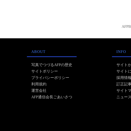
AFP
ABOUT
INFO
写真でつづるAFPの歴史
サイト
サイトポリシー
サイト
プライバシーポリシー
採用情
利用規約
訂正記
運営会社
サイト
AFP通信会長ごあいさつ
ニュー