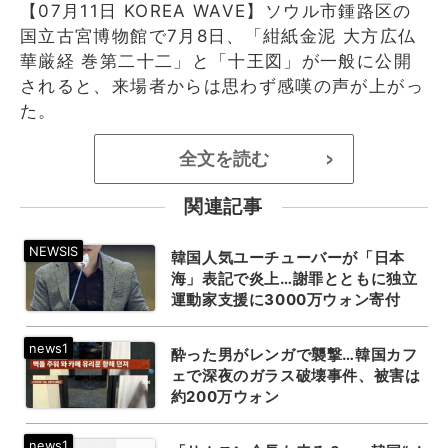
【07月11日 KOREA WAVE】ソウル市鍾路区の
国立古宮博物館で7月8日、「紺紙金泥 大方広仏
華厳経 巻第二十二」と「十王図」が一般に公開
されると、来場者からは思わず感嘆の声が上がっ
た。
全文を読む
>
関連記事
韓国人気ユーチューバーが「日本
海」表記で炎上…謝罪とともに独立
運動家支援に3000万ウォン寄付
酔った男がレンガで襲撃…韓国カフ
ェで深夜のガラス破壊事件、被害は
約200万ウォン