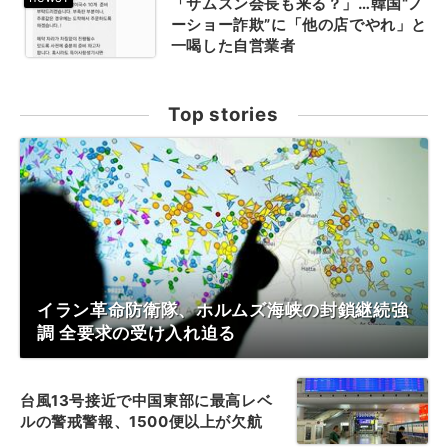
「サムスン会長も来る？」…韓国“ノ
ーショー詐欺”に「他の店でやれ」と
一喝した自営業者
Top stories
イラン革命防衛隊、ホルムズ海峡の封鎖継続強
調 全要求の受け入れ迫る
台風13号接近で中国東部に最高レベ
ルの警戒警報、1500便以上が欠航