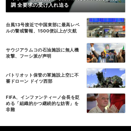
調 全要求の受け入れ迫る
台風13号接近で中国東部に最高レベ
ルの警戒警報、1500便以上が欠航
サウジアラムコの石油施設に無人機
攻撃、フーシ派が声明
パトリオット保管の軍施設上空に不
審ドローン ドイツ西部
FIFA、インファンティーノ会長を貶
める「組織的かつ継続的な妨害」を
非難