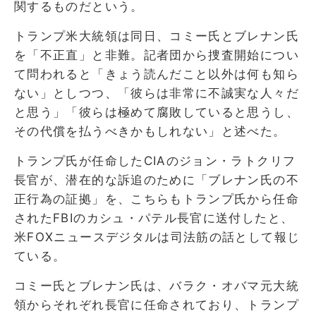
関するものだという。
トランプ米大統領は同日、コミー氏とブレナン氏
を「不正直」と非難。記者団から捜査開始につい
て問われると「きょう読んだこと以外は何も知ら
ない」としつつ、「彼らは非常に不誠実な人々だ
と思う」「彼らは極めて腐敗していると思うし、
その代償を払うべきかもしれない」と述べた。
トランプ氏が任命したCIAのジョン・ラトクリフ
長官が、潜在的な訴追のために「ブレナン氏の不
正行為の証拠」を、こちらもトランプ氏から任命
されたFBIのカシュ・パテル長官に送付したと、
米FOXニュースデジタルは司法筋の話として報じ
ている。
コミー氏とブレナン氏は、バラク・オバマ元大統
領からそれぞれ長官に任命されており、トランプ