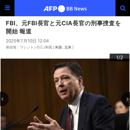
FBI、元FBI長官と元CIA長官の刑事捜査を
開始 報道
2025年7月10日 12:04
発信地：ワシントンD.C./米国 [
米国
北米
]
2
1
/2
/2