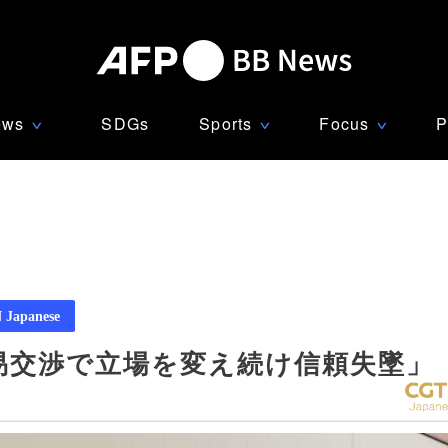
ews
SDGs
Sports
Focus
P
∨
∨
∨
Japanese
易交渉で立場を変え続け信頼失墜」