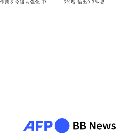
作業を今後も強化 中
6%増 輸出9.3%増