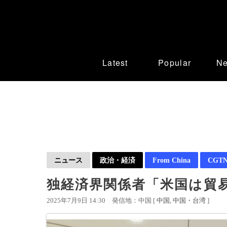
Latest
Popular
N
ニュース
政治・経済
From China
CGTN 
独経済界関係者「米国は貿
2025年7月9日 14:30
発信地：中国 [
中国
中国・台湾
]