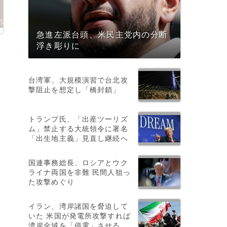
急進左派台頭、米民主党内の分断
浮き彫りに
台湾軍、大規模演習で台北攻
撃阻止を想定し「橋封鎖」
トランプ氏、「出産ツーリズ
ム」禁止する大統領令に署名
「出生地主義」見直し継続へ
国連事務総長、ロシアとウク
ライナ両国を非難 民間人狙っ
た攻撃めぐり
イラン、湾岸諸国を脅迫して
いた 米国が発電所攻撃すれば
湾岸全域を「停電」させる