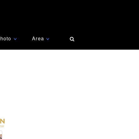
hoto
Area
∨
∨