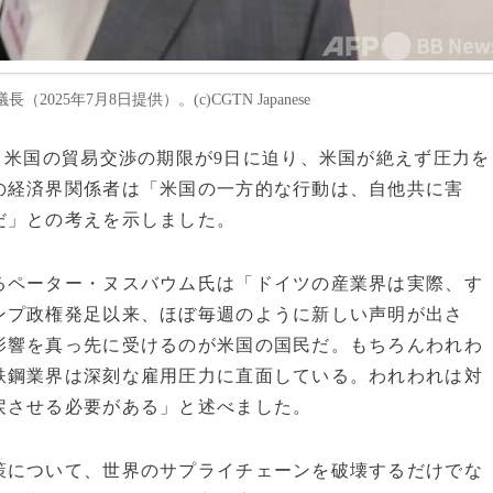
5年7月8日提供）。(c)CGTN Japanese
（EU）と米国の貿易交渉の期限が9日に迫り、米国が絶えず圧力を
の経済界関係者は「米国の一方的な行動は、自他共に害
だ」との考えを示しました。
ペーター・ヌスバウム氏は「ドイツの産業界は実際、す
ンプ政権発足以来、ほぼ毎週のように新しい声明が出さ
影響を真っ先に受けるのが米国の国民だ。もちろんわれわ
鉄鋼業界は深刻な雇用圧力に直面している。われわれは対
戻させる必要がある」と述べました。
について、世界のサプライチェーンを破壊するだけでな