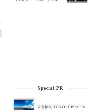
>
Special PR
東京特集:TOKYO UPDATES