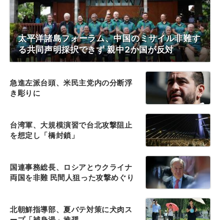
太平洋諸島フォーラム、中国のミサイル非難す
る共同声明採択できず 親中2か国が反対
急進左派台頭、米民主党内の分断浮
き彫りに
台湾軍、大規模演習で台北攻撃阻止
を想定し「橋封鎖」
国連事務総長、ロシアとウクライナ
両国を非難 民間人狙った攻撃めぐり
北朝鮮指導部、夏バテ対策に犬肉ス
ープ「補身湯」推奨