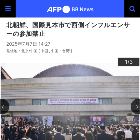
北朝鮮、国際見本市で西側インフルエンサ
ーの参加禁止
2025年7月7日 14:27
発信地：北京/中国 [
中国
中国・台湾
]
3
2
1
/3
/3
/3