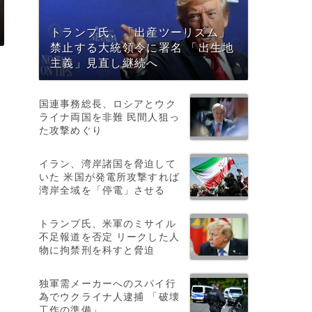
トランプ氏、「出産ツーリズム」
禁止する大統領令に署名 「出生地
主義」見直し継続へ
国連事務総長、ロシアとウク
ライナ両国を非難 民間人狙っ
た攻撃めぐり
イラン、湾岸諸国を脅迫して
いた 米国が発電所攻撃すれば
湾岸全域を「停電」させる
表
トランプ氏、米軍のミサイル
不足報道を否定 リークした人
物に拘禁刑を科すと脅迫
独軍需メーカーへのスパイ行
為でウクライナ人逮捕 「破壊
工作の準備」
と