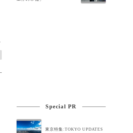
>
Special PR
東京特集:TOKYO UPDATES