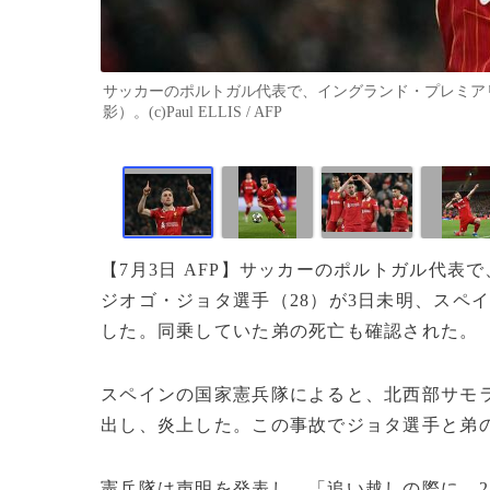
サッカーのポルトガル代表で、イングランド・プレミアリ
影）。(c)Paul ELLIS / AFP
【7月3日 AFP】サッカーのポルトガル代
ジオゴ・ジョタ選手（28）が3日未明、スペ
した。同乗していた弟の死亡も確認された。
スペインの国家憲兵隊によると、北西部サモ
出し、炎上した。この事故でジョタ選手と弟
憲兵隊は声明を発表し、「追い越しの際に、