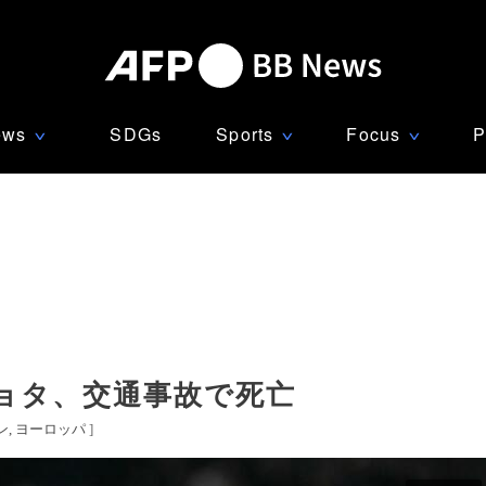
ews
SDGs
Sports
Focus
P
∨
∨
∨
ョタ、交通事故で死亡
ン
ヨーロッパ
]