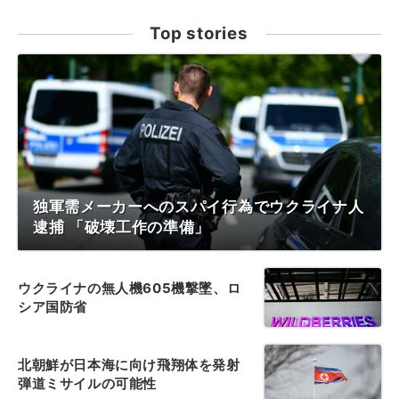
Top stories
独軍需メーカーへのスパイ行為でウクライナ人
逮捕 「破壊工作の準備」
ウクライナの無人機605機撃墜、ロ
シア国防省
北朝鮮が日本海に向け飛翔体を発射
弾道ミサイルの可能性