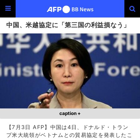
中国、米越協定に「第三国の利益損なう」
caption +
【7月3日 AFP】中国は4日、ドナルド・トラン
プ米大統領がベトナムとの貿易協定を発表したこ