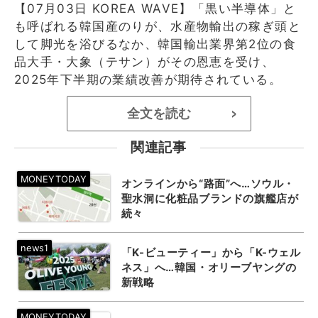
【07月03日 KOREA WAVE】「黒い半導体」と
も呼ばれる韓国産のりが、水産物輸出の稼ぎ頭と
して脚光を浴びるなか、韓国輸出業界第2位の食
品大手・大象（テサン）がその恩恵を受け、
2025年下半期の業績改善が期待されている。
全文を読む
>
関連記事
オンラインから“路面”へ…ソウル・
聖水洞に化粧品ブランドの旗艦店が
続々
「K-ビューティー」から「K-ウェル
ネス」へ…韓国・オリーブヤングの
新戦略