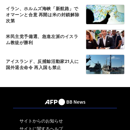
イラン、ホルムズ海峡「新航路」で
オマーンと合意 再開は米の封鎖解除
次第
米民主党予備選、急進左派のイスラ
ム教徒が勝利
アイスランド、反捕鯨活動家21人に
国外退去命令 再入国も禁止
サイトからのお知らせ
サイトに関するヘルプ