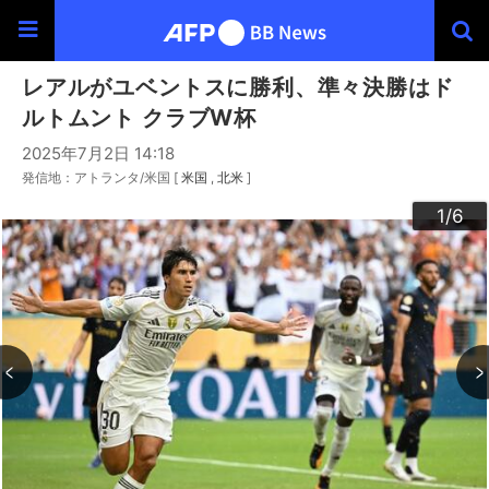
レアルがユベントスに勝利、準々決勝はド
ルトムント クラブW杯
2025年7月2日 14:18
発信地：アトランタ/米国 [
米国
北米
]
3
4
6
2
5
1
/6
/6
/6
/6
/6
/6