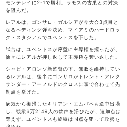
モンテレイに2-1で勝利。ラモスの古巣との対決
を阻んだ。
レアルは、ゴンサロ・ガルシアが今大会3点目と
なるヘディング弾を決め、マイアミのハードロッ
ク・スタジアムでユベントスを下した。
試合は、ユベントスが序盤に主導権を握ったが、
徐々にレアルが押し返して主導権を奪い返した。
シャビ・アロンソ新監督の下、無敗を維持してい
るレアルは、後半にゴンサロがトレント・アレク
サンダー・アーノルドのクロスに頭で合わせて先
制点を挙げた。
病気から復帰したキリアン・エムバペも途中出場
し、観衆6万2149人の歓声を浴びたが、追加点は
奪えず。ユベントスも終盤は同点を狙って攻勢を
強めた。