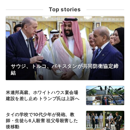
Top stories
サウジ、トルコ、パキスタンが共同防衛協定締
結
米連邦高裁、ホワイトハウス宴会場
建設を差し止め トランプ氏は上訴へ
タイの学校で10代少年が発砲、教
師・生徒ら6人殺害 祖父母殺害した
後移動