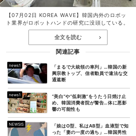
【07月02日 KOREA WAVE】韓国内外のロボッ
ト業界がロボットハンドの研究に没頭している。
全文を読む
>
関連記事
「まるで大統領の車列」…韓国の新
興宗教トップ、信者動員で違法な交
通遮断
“美白”や“低刺激”をうたう日焼け止
め、韓国消費者院が警告…体に悪影
響の可能性も
「娘はO型、私はAB型」血液型で知
った「妻の一度の過ち」…韓国男性