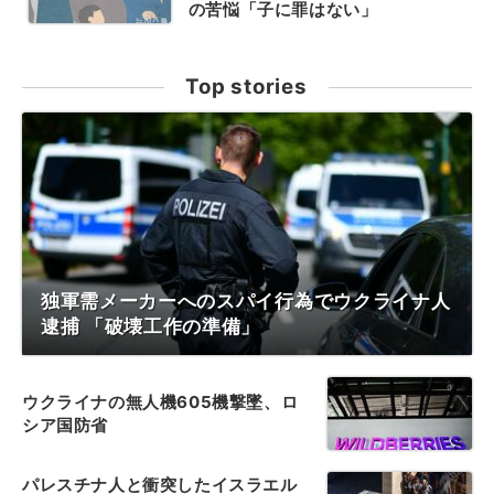
の苦悩「子に罪はない」
Top stories
独軍需メーカーへのスパイ行為でウクライナ人
逮捕 「破壊工作の準備」
ウクライナの無人機605機撃墜、ロ
シア国防省
パレスチナ人と衝突したイスラエル