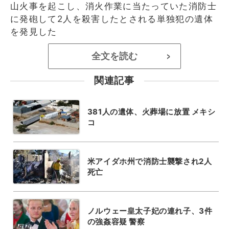
山火事を起こし、消火作業に当たっていた消防士
に発砲して2人を殺害したとされる単独犯の遺体
を発見した
全文を読む
>
関連記事
381人の遺体、火葬場に放置 メキシ
コ
米アイダホ州で消防士襲撃され2人
死亡
ノルウェー皇太子妃の連れ子、3件
の強姦容疑 警察