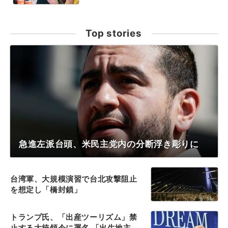
Top stories
急進左派台頭、米民主党内の分断浮き彫りに
台湾軍、大規模演習で台北攻撃阻止
を想定し「橋封鎖」
トランプ氏、「出産ツーリズム」禁
止する大統領令に署名 「出生地主