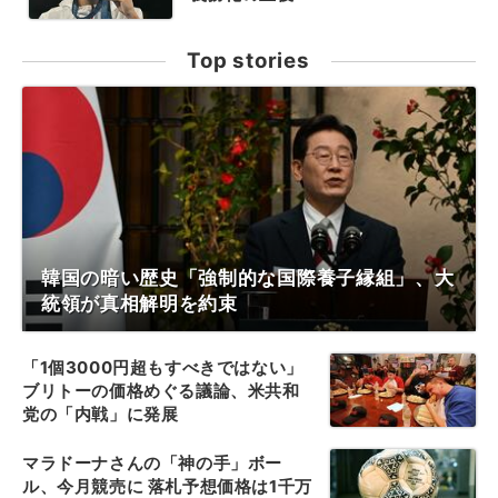
Top stories
韓国の暗い歴史「強制的な国際養子縁組」、大
統領が真相解明を約束
「1個3000円超もすべきではない」
ブリトーの価格めぐる議論、米共和
党の「内戦」に発展
マラドーナさんの「神の手」ボー
ル、今月競売に 落札予想価格は1千万