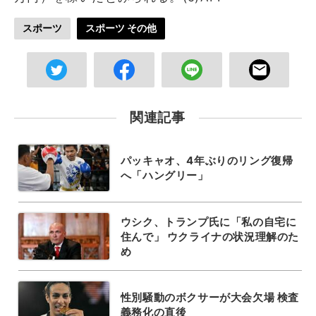
スポーツ
スポーツ その他
関連記事
パッキャオ、4年ぶりのリング復帰
へ「ハングリー」
ウシク、トランプ氏に「私の自宅に
住んで」 ウクライナの状況理解のた
め
性別騒動のボクサーが大会欠場 検査
義務化の直後