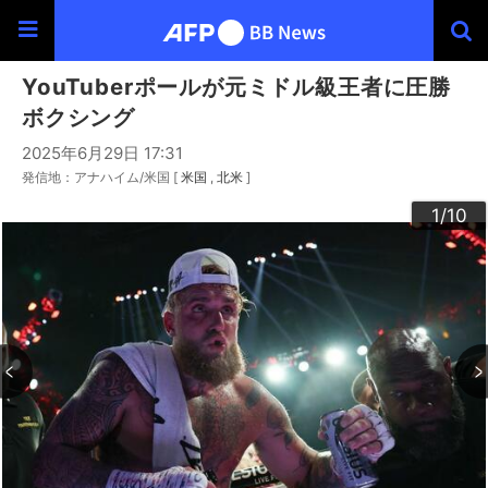
YouTuberポールが元ミドル級王者に圧勝
ボクシング
2025年6月29日 17:31
発信地：アナハイム/米国 [
米国
北米
]
10
3
4
6
9
2
5
7
8
1
/10
/10
/10
/10
/10
/10
/10
/10
/10
/10