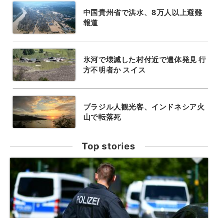
中国貴州省で洪水、8万人以上避難
報道
氷河で壊滅した村付近で遺体発見 行
方不明者か スイス
ブラジル人観光客、インドネシア火
山で転落死
Top stories