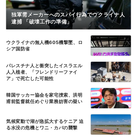
独軍需メーカーへのスパイ行為でウクライナ人
逮捕 「破壊工作の準備」
ウクライナの無人機605機撃墜、ロ
シア国防省
パレスチナ人と衝突したイスラエル
人入植者、「フレンドリーファイ
ア」で死亡した可能性
韓国サッカー協会を家宅捜索、洪明
甫前監督就任めぐり業務妨害の疑い
気候変動で湖が急拡大するケニア 迫
る水没の危機とワニ・カバの襲撃