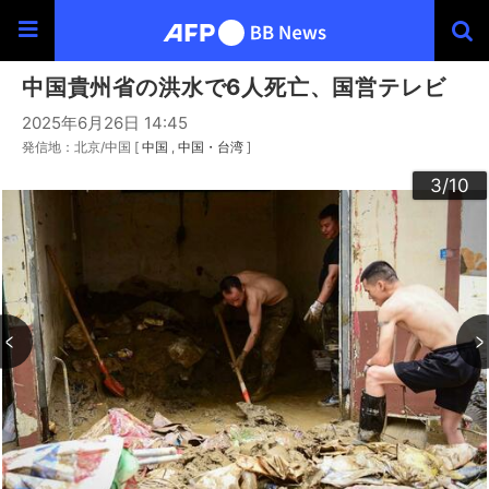
中国貴州省の洪水で6人死亡、国営テレビ
2025年6月26日 14:45
発信地：北京/中国 [
中国
中国・台湾
]
10
3
4
6
9
2
5
7
8
1
/10
/10
/10
/10
/10
/10
/10
/10
/10
/10