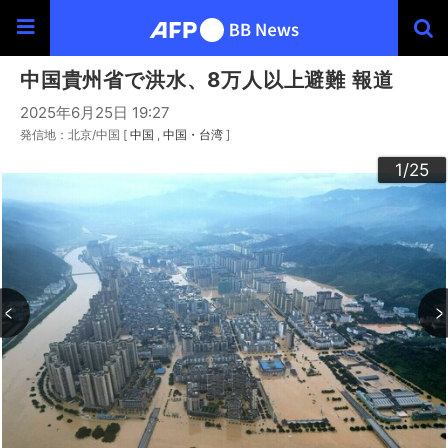
中国貴州省で洪水、8万人以上避難 報道
2025年6月25日 19:27
発信地：北京/中国 [
中国
中国・台湾
]
20
23
24
22
25
10
13
14
16
19
12
15
17
18
21
11
3
4
6
9
2
5
7
8
1
/25
/25
/25
/25
/25
/25
/25
/25
/25
/25
/25
/25
/25
/25
/25
/25
/25
/25
/25
/25
/25
/25
/25
/25
/25