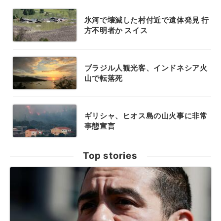
氷河で壊滅した村付近で遺体発見 行
方不明者か スイス
ブラジル人観光客、インドネシア火
山で転落死
ギリシャ、ヒオス島の山火事に非常
事態宣言
Top stories