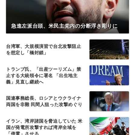
急進左派台頭、米民主党内の分断浮き彫りに
台湾軍、大規模演習で台北攻撃阻止
を想定し「橋封鎖」
トランプ氏、「出産ツーリズム」禁
止する大統領令に署名 「出生地主
義」見直し継続へ
国連事務総長、ロシアとウクライナ
両国を非難 民間人狙った攻撃めぐり
イラン、湾岸諸国を脅迫していた 米
国が発電所攻撃すれば湾岸全域を
「停電」させる