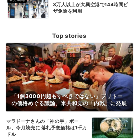
3万人以上が大興空港で144時間ビ
ザ免除を利用
Top stories
「1個3000円超もすべきではない」ブリトー
の価格めぐる議論、米共和党の「内戦」に発展
マラドーナさんの「神の手」ボー
ル、今月競売に 落札予想価格は1千万
ドル