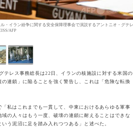
エル・イラン紛争に関する安全保障理事会で演説するアントニオ・グテ
SS/AFP
オ・グテレス事務総長は22日、イランの核施設に対する米国の
復の連鎖」に陥ることを強く警告し、これは「危険な転換
で「私はこれまでも一貫して、中東におけるあらゆる軍事
地域の人々はもう一度、破壊の連鎖に耐えることはできな
という泥沼に足を踏み入れつつある」と述べた。