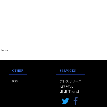
News
OTHER
SERVICES
RSS
プレスリリース
AFP WAA