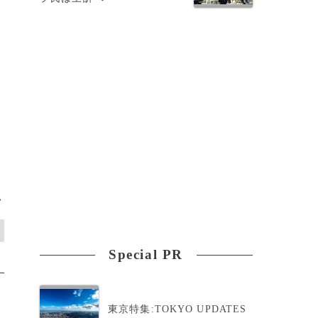
念
>
Special PR
東京特集:TOKYO UPDATES