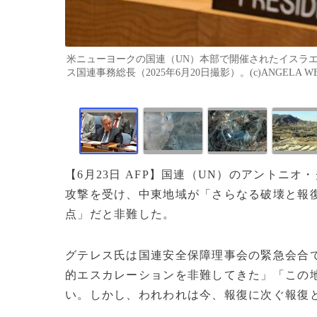
米ニューヨークの国連（UN）本部で開催されたイスラ
ス国連事務総長（2025年6月20日撮影）。(c)ANGELA WEI
【6月23日 AFP】国連（UN）のアントニ
攻撃を受け、中東地域が「さらなる破壊と報
点」だと非難した。
グテレス氏は国連安全保障理事会の緊急会合
的エスカレーションを非難してきた」「この
い。しかし、われわれは今、報復に次ぐ報復