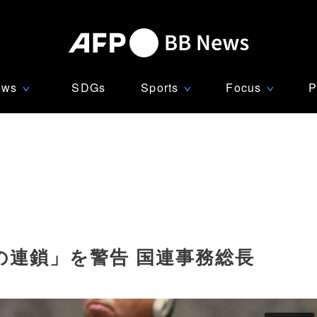
ews
SDGs
Sports
Focus
P
∨
∨
∨
の連鎖」を警告 国連事務総長