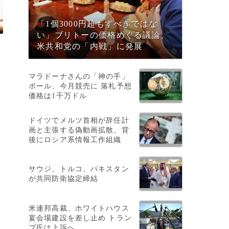
「1個3000円超もすべきではな
い」ブリトーの価格めぐる議論、
レ
米共和党の「内戦」に発展
マラドーナさんの「神の手」
ボール、今月競売に 落札予想
価格は1千万ドル
ドイツでメルツ首相が辞任計
画と主張する偽動画拡散、背
後にロシア系情報工作組織
サウジ、トルコ、パキスタン
が共同防衛協定締結
米連邦高裁、ホワイトハウス
宴会場建設を差し止め トラン
プ氏は上訴へ