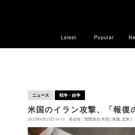
Latest
Popular
N
ニュース
戦争・紛争
米国のイラン攻撃、「報復
2025年6月23日 16:15
発信地：国際連合/米国 [
米国
北米
]