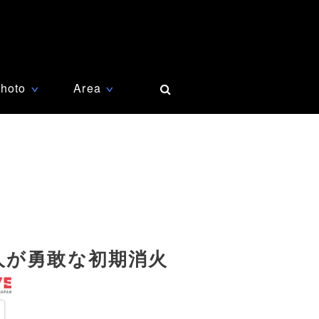
hoto
Area
∨
∨
人が勇敢な初期消火