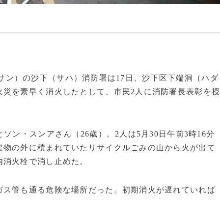
山（プサン）の沙下（サハ）消防署は17日、沙下区下端洞（ハダ
火災を素早く消火したとして、市民2人に消防署長表彰を
ソン・スンアさん（26歳）。2人は5月30日午前3時16分
建物の外に積まれていたリサイクルごみの山から火が出て
内消火栓で消し止めた。
ガス管も通る危険な場所だった。初期消火が遅れていれば