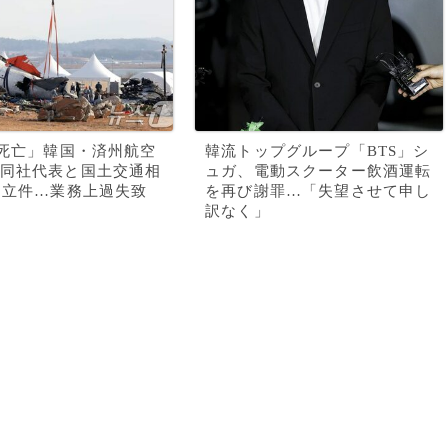
人死亡」韓国・済州航空
韓流トップグループ「BTS」シ
同社代表と国土交通相
ュガ、電動スクーター飲酒運転
を立件…業務上過失致
を再び謝罪…「失望させて申し
訳なく」