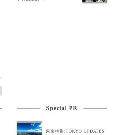
>
Special PR
東京特集:TOKYO UPDATES