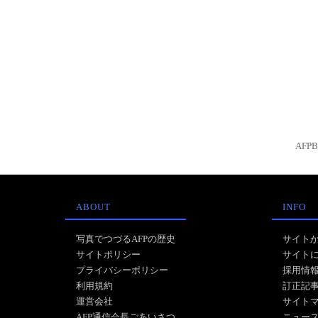
AFP
ABOUT
INFO
写真でつづるAFPの歴史
サイト
サイトポリシー
サイト
プライバシーポリシー
採用情
利用規約
訂正記
運営会社
サイト
AFP通信会長ごあいさつ
ニュー