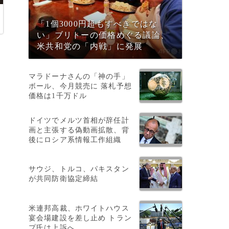
「1個3000円超もすべきではな
い」ブリトーの価格めぐる議論、
米共和党の「内戦」に発展
マラドーナさんの「神の手」
ボール、今月競売に 落札予想
授
価格は1千万ドル
ドイツでメルツ首相が辞任計
画と主張する偽動画拡散、背
後にロシア系情報工作組織
サウジ、トルコ、パキスタン
が共同防衛協定締結
米連邦高裁、ホワイトハウス
宴会場建設を差し止め トラン
プ氏は上訴へ