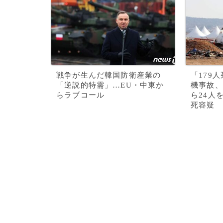
戦争が生んだ韓国防衛産業の
「179
「逆説的特需」…EU・中東か
機事故、
らラブコール
ら24人
死容疑