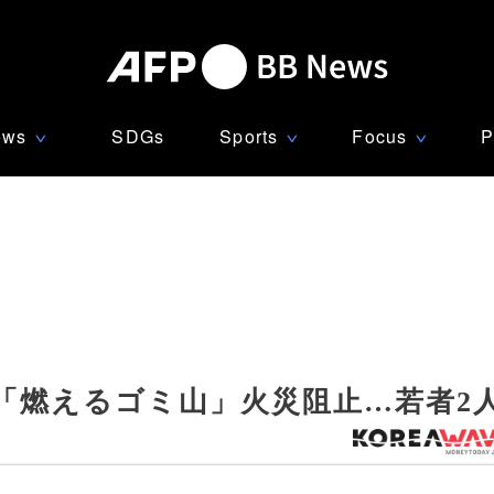
ews
SDGs
Sports
Focus
P
∨
∨
∨
「燃えるゴミ山」火災阻止…若者2