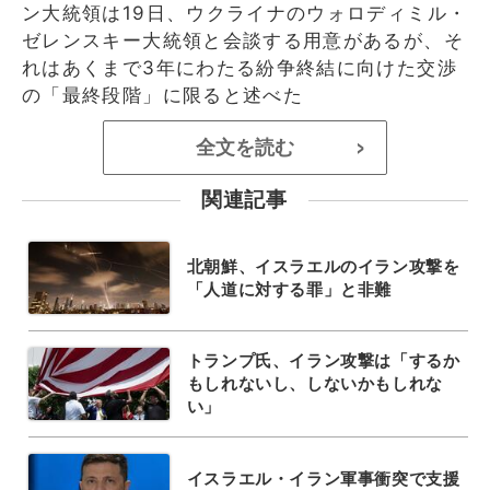
ン大統領は19日、ウクライナのウォロディミル・
ゼレンスキー大統領と会談する用意があるが、そ
れはあくまで3年にわたる紛争終結に向けた交渉
の「最終段階」に限ると述べた
全文を読む
>
関連記事
北朝鮮、イスラエルのイラン攻撃を
「人道に対する罪」と非難
トランプ氏、イラン攻撃は「するか
もしれないし、しないかもしれな
い」
イスラエル・イラン軍事衝突で支援