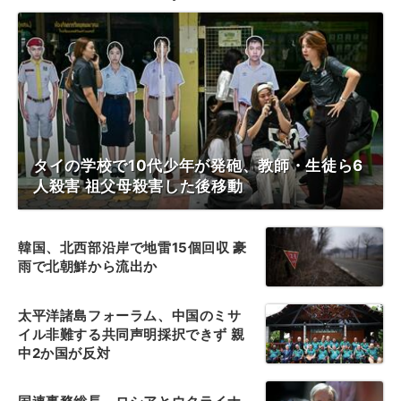
タイの学校で10代少年が発砲、教師・生徒ら6
人殺害 祖父母殺害した後移動
韓国、北西部沿岸で地雷15個回収 豪
雨で北朝鮮から流出か
太平洋諸島フォーラム、中国のミサ
イル非難する共同声明採択できず 親
中2か国が反対