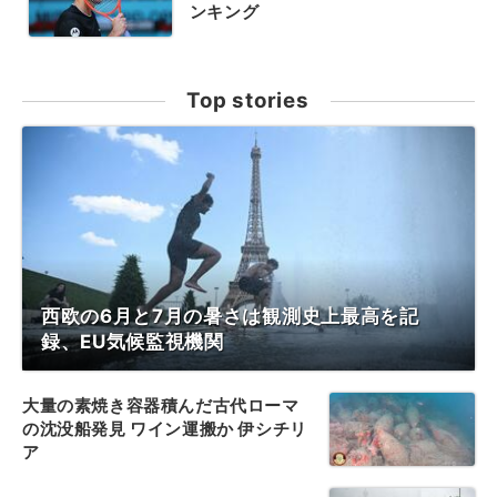
ンキング
Top stories
西欧の6月と7月の暑さは観測史上最高を記
録、EU気候監視機関
大量の素焼き容器積んだ古代ローマ
の沈没船発見 ワイン運搬か 伊シチリ
ア