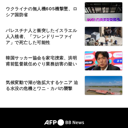
ウクライナの無人機605機撃墜、ロ
シア国防省
パレスチナ人と衝突したイスラエル
人入植者、「フレンドリーファイ
ア」で死亡した可能性
韓国サッカー協会を家宅捜索、洪明
甫前監督就任めぐり業務妨害の疑い
気候変動で湖が急拡大するケニア 迫
る水没の危機とワニ・カバの襲撃