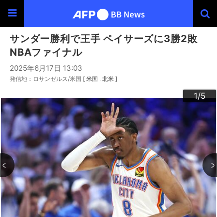
サンダー勝利で王手 ペイサーズに3勝2敗
NBAファイナル
2025年6月17日 13:03
発信地：ロサンゼルス/米国 [
米国
北米
]
3
4
2
5
1
/5
/5
/5
/5
/5