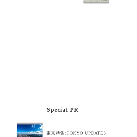
Special PR
含
東京特集:TOKYO UPDATES