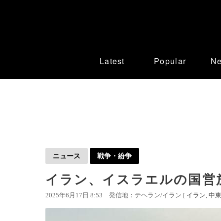
Latest
Popular
N
ニュース
戦争・紛争
イラン、イスラエルの国営
2025年6月17日 8:53
発信地：テヘラン/イラン [
イラン
中