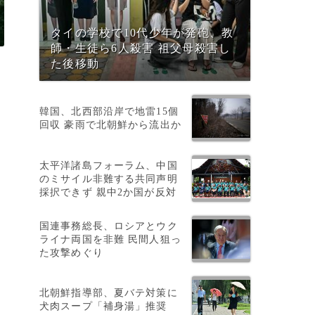
タイの学校で10代少年が発砲、教
師・生徒ら6人殺害 祖父母殺害し
た後移動
韓国、北西部沿岸で地雷15個
回収 豪雨で北朝鮮から流出か
太平洋諸島フォーラム、中国
のミサイル非難する共同声明
採択できず 親中2か国が反対
国連事務総長、ロシアとウク
ライナ両国を非難 民間人狙っ
た攻撃めぐり
北朝鮮指導部、夏バテ対策に
犬肉スープ「補身湯」推奨