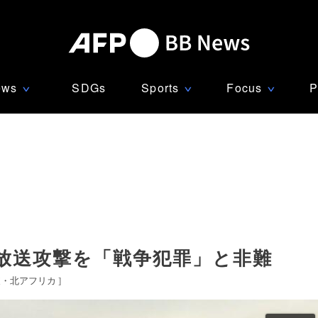
ews
SDGs
Sports
Focus
P
∨
∨
∨
放送攻撃を「戦争犯罪」と非難
東・北アフリカ
]