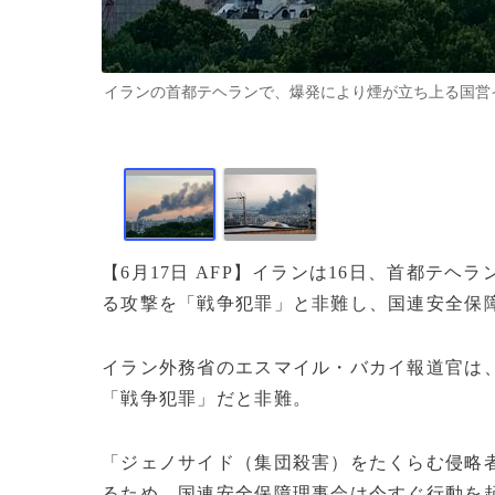
イランの首都テヘランで、爆発により煙が立ち上る国営イラン
【6月17日 AFP】イランは16日、首都テヘ
る攻撃を「戦争犯罪」と非難し、国連安全保
イラン外務省のエスマイル・バカイ報道官は、
「戦争犯罪」だと非難。
「ジェノサイド（集団殺害）をたくらむ侵略
るため、国連安全保障理事会は今すぐ行動を