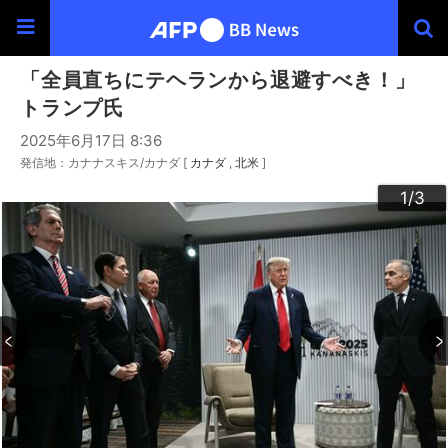
「全員直ちにテヘランから退避すべき！」
トランプ氏
2025年6月17日 8:36
発信地：カナナスキス/カナダ [
カナダ
北米
]
3
2
1
/3
/3
/3