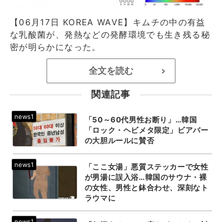
【06月17日 KOREA WAVE】キムチの中の有益
な乳酸菌が、発熱などの発酵環境でも生き残る秘
密が明らかになった。
全文を読む
>
関連記事
「50～60代男性お断り」…韓国
「ロック・ヘビメタ限定」ビアバー
の大胆ルールに賛否
「ここ女湯」悪質ステッカーで女性
が男湯に誤入浴…韓国のサウナ・裸
の女性、男性と鉢合わせ、深刻なト
ラウマに