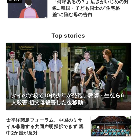
「何坪あるの？」広さがいじめの対
象…韓国・子ども同士の“住宅格
差”に悩む母の告白
Top stories
タイの学校で10代少年が発砲、教師・生徒ら6
人殺害 祖父母殺害した後移動
太平洋諸島フォーラム、中国のミサ
イル非難する共同声明採択できず 親
中2か国が反対