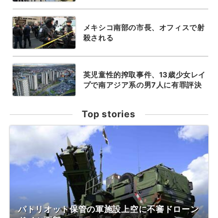
メキシコ南部の市長、オフィスで射
殺される
英児童性的搾取事件、13歳少女レイ
プで南アジア系の男7人に有罪評決
Top stories
パトリオット保管の軍施設上空に不審ドローン