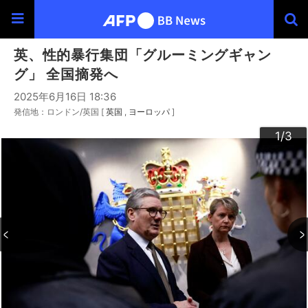
英、性的暴行集団「グルーミングギャン
グ」 全国摘発へ
2025年6月16日 18:36
発信地：ロンドン/英国 [
英国
ヨーロッパ
]
3
2
1
/3
/3
/3