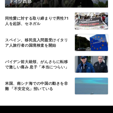
ドイツ西部
同性愛に対する取り締まりで男性71
人を起訴、セネガル
スペイン、移民流入問題受けイタリ
ア人旅行者の国境検査を開始
バイデン前大統領、がんさらに転移
で激しい痛み 息子「本当につらい」
米国、南シナ海での中国の動きを非
難 「不安定化」招いている