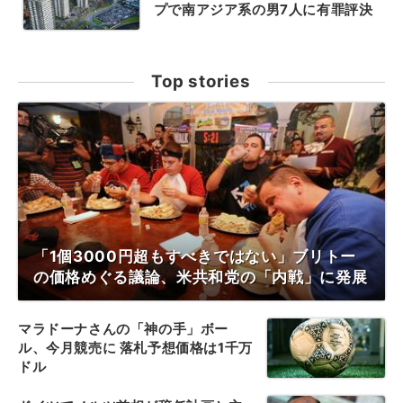
プで南アジア系の男7人に有罪評決
Top stories
「1個3000円超もすべきではない」ブリトー
の価格めぐる議論、米共和党の「内戦」に発展
マラドーナさんの「神の手」ボー
ル、今月競売に 落札予想価格は1千万
ドル