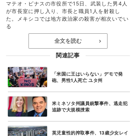
マテオ・ピナスの市役所で15日、武装した男4人
が市長室に押し入り、市長と職員1人を射殺し
た。メキシコでは地方政治家の殺害が相次いでい
る
全文を読む
>
関連記事
「米国に王はいらない」デモで発
砲、男性1人死亡 ユタ州
米ミネソタ州議員銃撃事件、逃走犯
追跡で大規模捜索
英児童性的搾取事件、13歳少女レイ