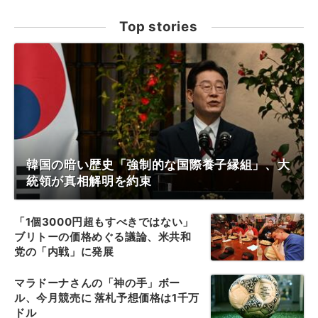
Top stories
韓国の暗い歴史「強制的な国際養子縁組」、大
統領が真相解明を約束
「1個3000円超もすべきではない」
ブリトーの価格めぐる議論、米共和
党の「内戦」に発展
マラドーナさんの「神の手」ボー
ル、今月競売に 落札予想価格は1千万
ドル