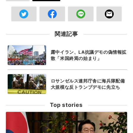
関連記事
露中イラン、LA抗議デモの偽情報拡
散「米国終焉の始まり」
ロサンゼルス連邦庁舎に海兵隊配備
大規模な反トランプデモに先立ち
Top stories