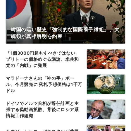
韓国の暗い歴史「強制的な国際養子縁組」、大
統領が真相解明を約束
「1個3000円超もすべきではない」
ブリトーの価格めぐる議論、米共和
党の「内戦」に発展
マラドーナさんの「神の手」ボー
ル、今月競売に 落札予想価格は1千万
ドル
ドイツでメルツ首相が辞任計画と主
張する偽動画拡散、背後にロシア系
情報工作組織