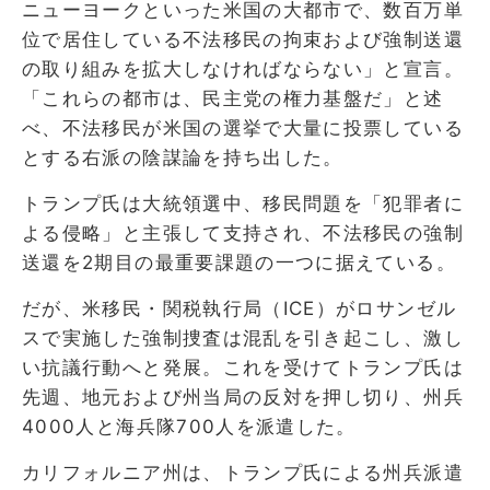
ニューヨークといった米国の大都市で、数百万単
位で居住している不法移民の拘束および強制送還
の取り組みを拡大しなければならない」と宣言。
「これらの都市は、民主党の権力基盤だ」と述
べ、不法移民が米国の選挙で大量に投票している
とする右派の陰謀論を持ち出した。
トランプ氏は大統領選中、移民問題を「犯罪者に
よる侵略」と主張して支持され、不法移民の強制
送還を2期目の最重要課題の一つに据えている。
だが、米移民・関税執行局（ICE）がロサンゼル
スで実施した強制捜査は混乱を引き起こし、激し
い抗議行動へと発展。これを受けてトランプ氏は
先週、地元および州当局の反対を押し切り、州兵
4000人と海兵隊700人を派遣した。
カリフォルニア州は、トランプ氏による州兵派遣