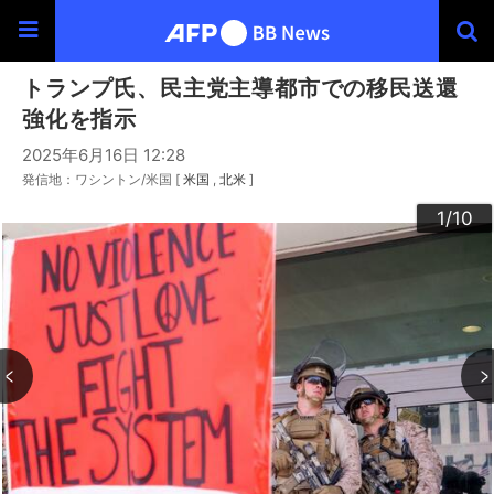
トランプ氏、民主党主導都市での移民送還
強化を指示
2025年6月16日 12:28
発信地：ワシントン/米国 [
米国
北米
]
10
3
4
6
9
2
5
7
8
1
/10
/10
/10
/10
/10
/10
/10
/10
/10
/10